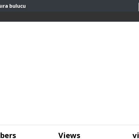
sıra bulucu
ibers
Views
v