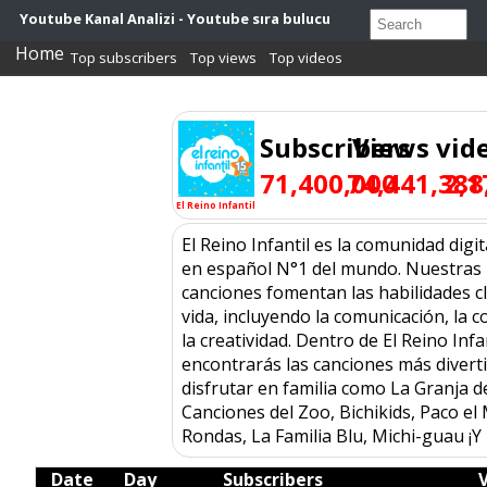
Youtube Kanal Analizi - Youtube sıra bulucu
Home
Top subscribers
Top views
Top videos
Subscribers
Views
vid
71,400,000
74,441,388
2,1
El Reino Infantil
El Reino Infantil es la comunidad digi
en español N°1 del mundo. Nuestras h
canciones fomentan las habilidades cl
vida, incluyendo la comunicación, la 
la creatividad. Dentro de El Reino Infa
encontrarás las canciones más divert
disfrutar en familia como La Granja 
Canciones del Zoo, Bichikids, Paco el
Rondas, La Familia Blu, Michi-guau ¡
Date
Day
Subscribers