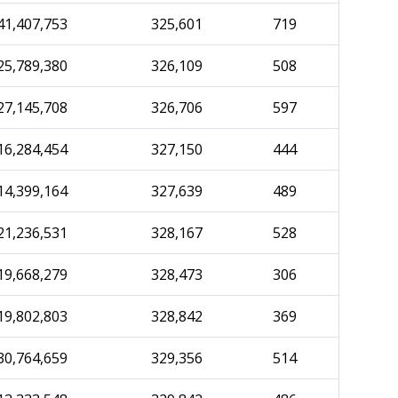
41,407,753
325,601
719
25,789,380
326,109
508
27,145,708
326,706
597
16,284,454
327,150
444
14,399,164
327,639
489
21,236,531
328,167
528
19,668,279
328,473
306
19,802,803
328,842
369
30,764,659
329,356
514