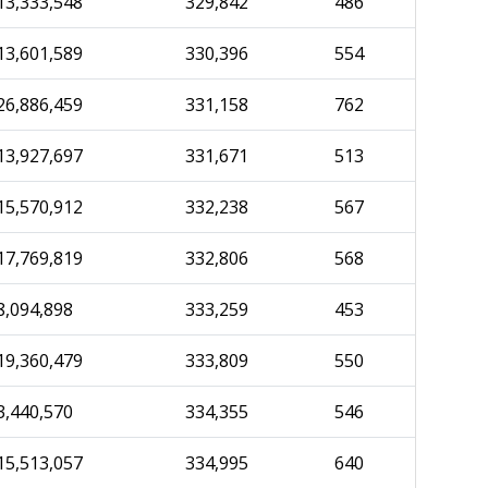
13,333,548
329,842
486
13,601,589
330,396
554
26,886,459
331,158
762
13,927,697
331,671
513
15,570,912
332,238
567
17,769,819
332,806
568
8,094,898
333,259
453
19,360,479
333,809
550
3,440,570
334,355
546
15,513,057
334,995
640