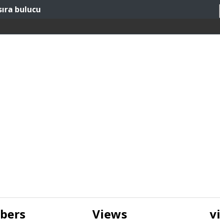
sıra bulucu
ibers
Views
v