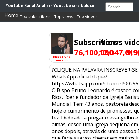
Youtube Kanal Analizi - Youtube sıra bulucu
Home
Top subscribers
Top views
Top videos
Subscribers
Views
vid
76,100,000
12,047,019
9,9
Bispo Bruno
Leonardo
?CLIQUE NA PALAVRA INSCREVER-SE
WhatsApp oficial clique?
https://whatsapp.com/channel/00
O Bispo Bruno Leonardo é casado com
Rios, líder e fundador da Igreja Bati
Mundial. Tem 43 anos, pastoreia desd
hoje o cumprimento de promessas qu
fez. Dedicado a pregar o evangelho 
almas, desde uma Igreja pequena em
anos depois, através de uma pessoa 
que faria sua voz chegar em muitos l