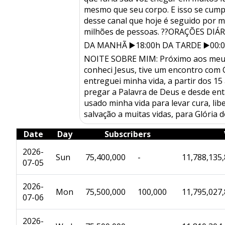
mesmo que seu corpo. E isso se cump
desse canal que hoje é seguido por m
milhões de pessoas. ??ORAÇÕES DIÁRI
DA MANHÃ ▶️18:00h DA TARDE ▶️00:0
NOITE SOBRE MIM: Próximo aos meu
conheci Jesus, tive um encontro com C
entreguei minha vida, a partir dos 15
pregar a Palavra de Deus e desde ent
usado minha vida para levar cura, lib
salvação a muitas vidas, para Glória
Date
Day
Subscribers
2026-
Sun
75,400,000
-
11,788,135
07-05
2026-
Mon
75,500,000
100,000
11,795,027
07-06
2026-