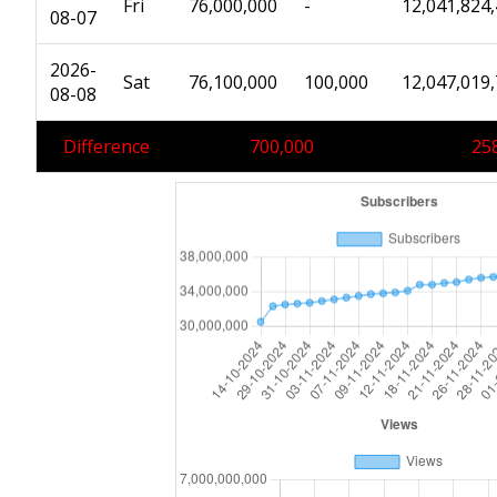
Fri
76,000,000
-
12,041,824
08-07
2026-
Sat
76,100,000
100,000
12,047,019
08-08
Difference
700,000
25