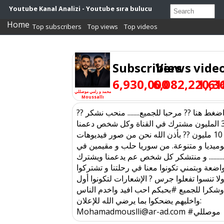
Youtube Kanal Analizi - Youtube sıra bulucu
Home
Top subscribers
Top views
Top videos
Subscribers
Views
vide
6,930,000
6,082,220,3
1,61
محمد و رامي موصللي
Moussallı
?? رابط مواقعي اضغط هنا ?? مرحبا للجميع........ منحب نشكر
الجميع ع 3 المليون مشترك في القناة وكل شخص دعمنا
وهدفنا الثاني 10 مليون ?? بأذن الله نحن من صور فيديوهات
ميديا و متنوعة. من سوريا حلب و مقيمين في
......... و منتشكر كل شخص عم يدعمنا ويشترك
واضعة وبتمني تكونوا معنا في رحلتنا و تشتركوا
ولا تنسوا تفعلوا جرس ? الإشعارات لتكونوا أول
وشكرا للجميع #بحبكم احب افيد واخدم الناس
واخليهم يضحكوا بما يرضي الله للإعلان:
Mohamadmouslli@ar-ad.com #موصللي