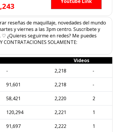
Youtube Link
,243
trar reseñas de maquillaje, novedades del mundo
martes y viernes a las 3pm centro. Suscríbete y
ño. ♡ ¿Quieres seguirme en redes? Me puedes
OS Y CONTRATACIONES SOLAMENTE:
Videos
-
2,218
-
91,601
2,218
-
58,421
2,220
2
120,294
2,221
1
91,697
2,222
1