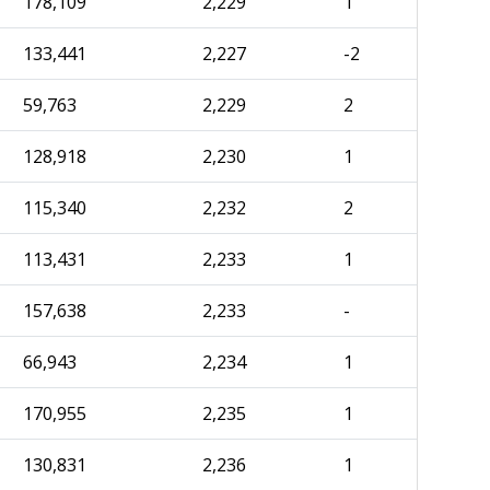
178,109
2,229
1
133,441
2,227
-2
59,763
2,229
2
128,918
2,230
1
115,340
2,232
2
113,431
2,233
1
157,638
2,233
-
66,943
2,234
1
170,955
2,235
1
130,831
2,236
1