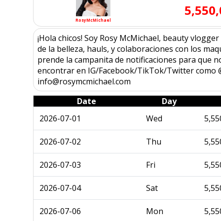
5,550
RosyMcMichael
¡Hola chicos! Soy Rosy McMichael, beauty vlogge
de la belleza, hauls, y colaboraciones con los maq
prende la campanita de notificaciones para que 
encontrar en IG/Facebook/TikTok/Twitter co
info@rosymcmichael.com
Date
Day
2026-07-01
Wed
5,55
2026-07-02
Thu
5,55
2026-07-03
Fri
5,55
2026-07-04
Sat
5,55
2026-07-06
Mon
5,55