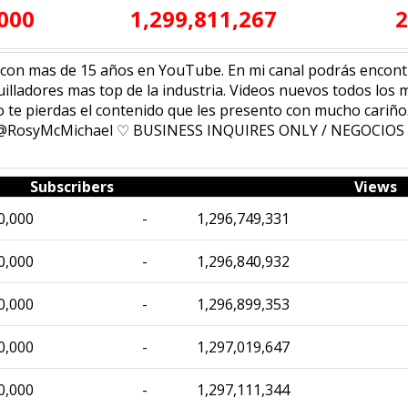
,000
1,299,811,267
2
r con mas de 15 años en YouTube. En mi canal podrás encon
uilladores mas top de la industria. Videos nuevos todos los 
no te pierdas el contenido que les presento con mucho cari
mo @RosyMcMichael ♡ BUSINESS INQUIRES ONLY / NEGOCI
Subscribers
Views
0,000
-
1,296,749,331
0,000
-
1,296,840,932
0,000
-
1,296,899,353
0,000
-
1,297,019,647
0,000
-
1,297,111,344