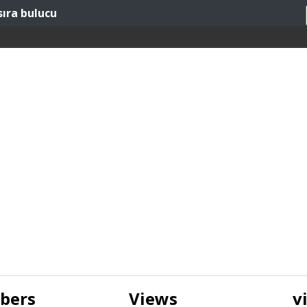
sıra bulucu
ibers
Views
v